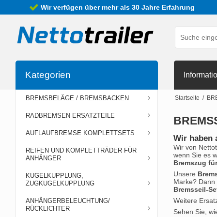
Wir verfügen über mehr als 30 Jahre Erfahrung
Kategorien
Informati
BREMSBELÄGE / BREMSBACKEN
Startseite
/
BR
RADBREMSEN-ERSATZTEILE
BREMSS
AUFLAUFBREMSE KOMPLETTSETS
Wir haben 
Wir von Netto
REIFEN UND KOMPLETTRÄDER FÜR
wenn Sie es w
ANHÄNGER
Bremszug fü
Unsere
Brems
KUGELKUPPLUNG,
Marke? Dann e
ZUGKUGELKUPPLUNG
Bremsseil-Se
Weitere Ersatz
ANHÄNGERBELEUCHTUNG/
RÜCKLICHTER
Sehen Sie, wi