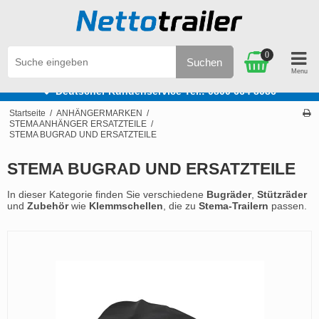
0
Suchen
age
Deutscher Kundenservice Tel.: 0800 664 8086
Startseite
/
ANHÄNGERMARKEN
/
STEMA ANHÄNGER ERSATZTEILE
/
STEMA BUGRAD UND ERSATZTEILE
STEMA BUGRAD UND ERSATZTEILE
In dieser Kategorie finden Sie verschiedene
Bugräder
,
Stützräder
und
Zubehör
wie
Klemmschellen
, die zu
Stema-Trailern
passen.