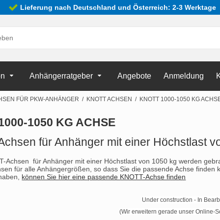
Lieferung nach Deutschland und Österreich: 2-3 Werktage
on
Anhängerratgeber
Angebote
Anmeldung
K
HSEN FÜR PKW-ANHÄNGER
/
KNOTT ACHSEN
/
KNOTT 1000-1050 KG ACHS
1000-1050 KG ACHSE
hsen für Anhänger mit einer Höchstlast v
Achsen für Anhänger mit einer Höchstlast von 1050 kg werden gebra
sen für alle Anhängergrößen, so dass Sie die passende Achse finden
 haben,
können Sie hier eine passende KNOTT-Achse finden
Under construction - In Bear
(Wir erweitern gerade unser Online-So