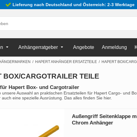
Lieferung nach Deutschland und Österreich: 2-3 Werktage
on
Anhängerratgeber
Angebote
Anmeldung
K
HÄNGERMARKEN
/
HAPERT ANHÄNGER ERSATZTEILE
/
HAPERT BOX/CARG
 BOX/CARGOTRAILER TEILE
 für Hapert Box- und Cargotrailer
e unsere Auswahl an praktischen Ersatzteilen für Hapert Cargo- und Box
 auch eine spezielle Ausrüstung. Das alles finden Sie hier.
Außengriff Seitenklappe m
Chrom Anhänger