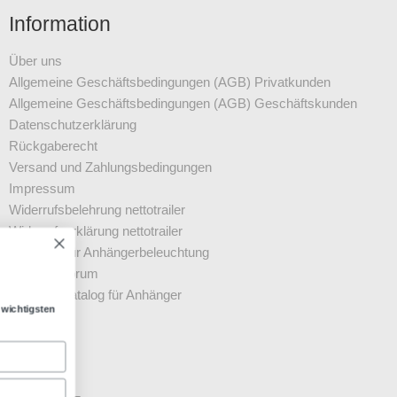
Information
Über uns
Allgemeine Geschäftsbedingungen (AGB) Privatkunden
Allgemeine Geschäftsbedingungen (AGB) Geschäftskunden
Datenschutz­erklärung
Rückgaberecht
Versand und Zahlungsbedingungen
Impressum
Widerrufsbelehrung nettotrailer
Widerrufserklärung nettotrailer
Ratgeber für Anhängerbeleuchtung
Anhängerforum
ANGEBOTE UND NEUIGKEITEN
Bussgeldkatalog für Anhänger
Melden Sie sich für unseren Newsletter an und erhalten die wichtigsten
Angebote
Neuigkeiten
Anmeldung
Kontakt
FAQ