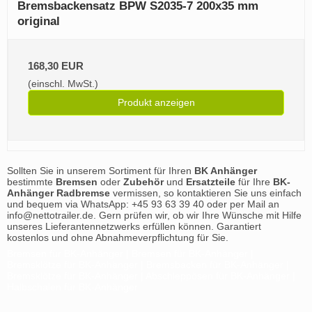
Bremsbackensatz BPW S2035-7 200x35 mm
original
168,30 EUR
(einschl. MwSt.)
Produkt anzeigen
Sollten Sie in unserem Sortiment für Ihren
BK Anhänger
bestimmte
Bremsen
oder
Zubehör
und
Ersatzteile
für Ihre
BK-
Anhänger Radbremse
vermissen, so kontaktieren Sie uns einfach
und bequem via WhatsApp: +45 93 63 39 40 oder per Mail an
info@nettotrailer.de. Gern prüfen wir, ob wir Ihre Wünsche mit Hilfe
unseres Lieferantennetzwerks erfüllen können. Garantiert
kostenlos und ohne Abnahmeverpflichtung für Sie.
Bremsen für BK-Anhänger | Bremsen für BK-Anhänger |
Bremsklötze für BK-Anhänger | Bremsbacken für BK-Anhänger |
Bremsklötze für BK-Anhänger | Abschleppösen für BK-Anhänger |
Halbschalen für BK-Anhänger