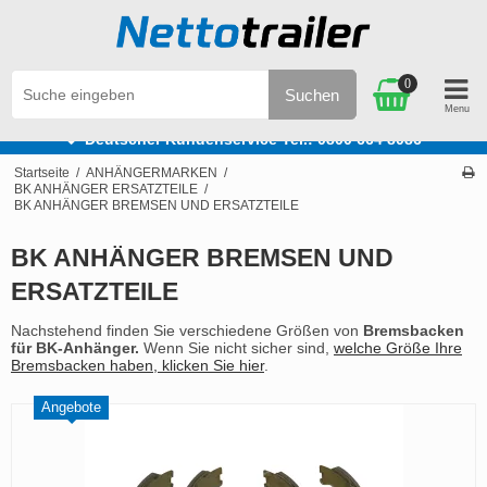
0
Suchen
e
Deutscher Kundenservice Tel.: 0800 664 8086
Startseite
/
ANHÄNGERMARKEN
/
BK ANHÄNGER ERSATZTEILE
/
BK ANHÄNGER BREMSEN UND ERSATZTEILE
BK ANHÄNGER BREMSEN UND
ERSATZTEILE
Nachstehend finden Sie verschiedene Größen von
Bremsbacken
für BK-Anhänger.
Wenn Sie nicht sicher sind,
welche Größe Ihre
Bremsbacken haben, klicken Sie hier
.
Angebote