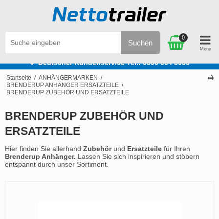
0
Suchen
Wir verfügen über mehr als 30 Jahre Erfahrung
Liefer
Startseite
/
ANHÄNGERMARKEN
/
BRENDERUP ANHÄNGER ERSATZTEILE
/
BRENDERUP ZUBEHÖR UND ERSATZTEILE
BRENDERUP ZUBEHÖR UND
ERSATZTEILE
Hier finden Sie allerhand
Zubehör
und
Ersatzteile
für Ihren
Brenderup Anhänger.
Lassen Sie sich inspirieren und stöbern
entspannt durch unser Sortiment.