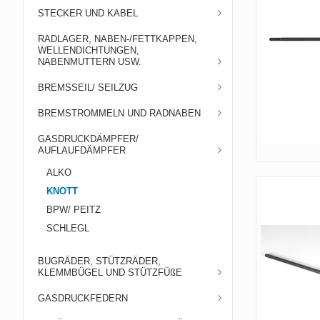
STECKER UND KABEL
RADLAGER, NABEN-/FETTKAPPEN,
WELLENDICHTUNGEN,
NABENMUTTERN USW.
BREMSSEIL/ SEILZUG
BREMSTROMMELN UND RADNABEN
GASDRUCKDÄMPFER/
AUFLAUFDÄMPFER
ALKO
KNOTT
BPW/ PEITZ
SCHLEGL
BUGRÄDER, STÜTZRÄDER,
KLEMMBÜGEL UND STÜTZFÜßE
GASDRUCKFEDERN