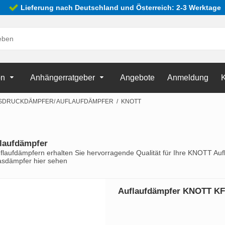
Lieferung nach Deutschland und Österreich: 2-3 Werktage
on
Anhängerratgeber
Angebote
Anmeldung
K
SDRUCKDÄMPFER/ AUFLAUFDÄMPFER
/
KNOTT
laufdämpfer
laufdämpfern erhalten Sie hervorragende Qualität für Ihre KNOTT A
asdämpfer hier sehen
Auflaufdämpfer KNOTT KF