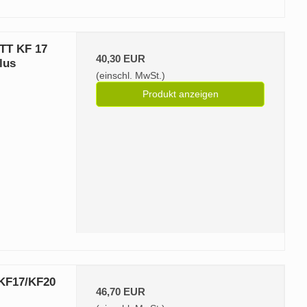
TT KF 17
40,30 EUR
lus
(einschl. MwSt.)
Produkt anzeigen
KF17/KF20
46,70 EUR