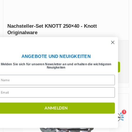
Nachsteller‑Set KNOTT 250×40 - Knott
Originalware
18,30 EUR
ANGEBOTE UND NEUIGKEITEN
(einschl. MwSt.)
Melden Sie sich für unseren Newsletter an und erhalten die wichtigsten
Produkt anzeigen
Neuigkeiten
Angebote
ANMELDEN
1