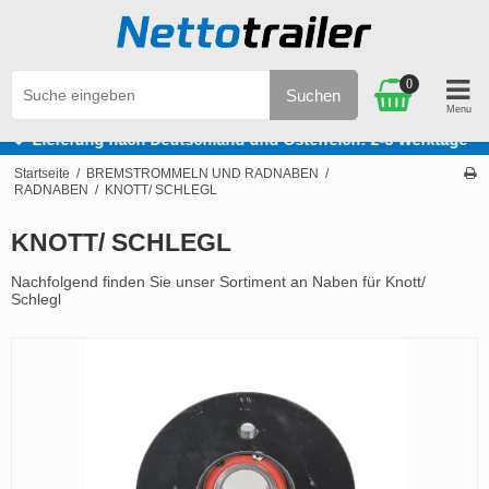
0
Suchen
terreich: 2-3 Werktage
Deutscher Kundenservice Tel.: 
Startseite
/
BREMSTROMMELN UND RADNABEN
/
RADNABEN
/
KNOTT/ SCHLEGL
KNOTT/ SCHLEGL
Nachfolgend finden Sie unser Sortiment an Naben für Knott/
Schlegl