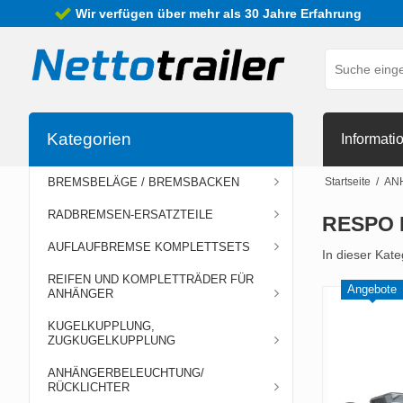
Wir verfügen über mehr als 30 Jahre Erfahrung
Kategorien
Informati
BREMSBELÄGE / BREMSBACKEN
Startseite
/
AN
RADBREMSEN-ERSATZTEILE
RESPO 
AUFLAUFBREMSE KOMPLETTSETS
In dieser Kat
REIFEN UND KOMPLETTRÄDER FÜR
Angebote
ANHÄNGER
KUGELKUPPLUNG,
ZUGKUGELKUPPLUNG
ANHÄNGERBELEUCHTUNG/
RÜCKLICHTER