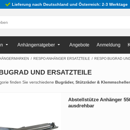
Lieferung nach Deutschland und Österreich: 2-3 Werktage
on
Anhängerratgeber
Angebote
Anmeldung
K
HÄNGERMARKEN
/
RESPO ANHÄNGER ERSATZTEILE
/
RESPO BUGRAD UND
BUGRAD UND ERSATZTEILE
egorie finden Sie verschiedene
Bugräder, Stützräder & Klemmschelle
Abstellstütze Anhänger 55
ausdrehbar