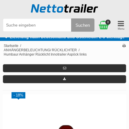
0
Suchen
Lieferung nach Deutschland und Österreich: 2-3 Werktage
Startseite
/
ANHÄNGERBELEUCHTUNG/ RÜCKLICHTER
/
Humbaur Anhänger Rücklicht Innotrailer Aspöck links
- 18%