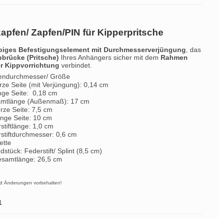
apfen/ Zapfen/PIN für Kipperpritsche
biges Befestigungselement mit Durchmesserverjüngung
, das
pbrücke (Pritsche)
Ihres Anhängers sicher mit dem
Rahmen
r Kippvorrichtung
verbindet.
endurchmesser/ Größe
rze Seite (mit Verjüngung): 0,14 cm
nge Seite: 0,18 cm
mtlänge (Außenmaß): 17 cm
rze Seite: 7,5 cm
nge Seite: 10 cm
rstiftlänge: 1,0 cm
rstiftdurchmesser: 0,6 cm
ette
dstück: Federstift/ Splint (8,5 cm)
samtlänge: 26,5 cm
nd Änderungen vorbehalten!
1