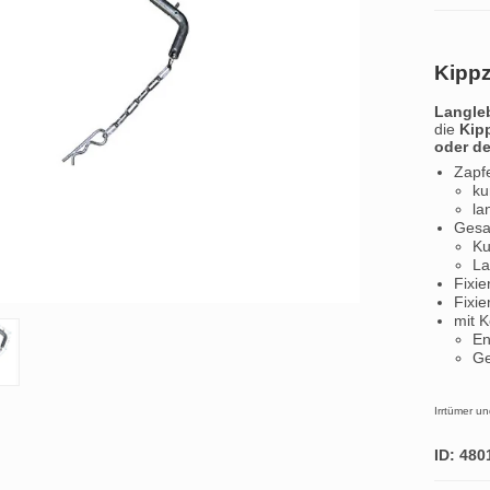
Kippz
Langle
die
Kip
oder de
Zapf
ku
la
Gesa
Ku
La
Fixie
Fixie
mit K
En
Ge
Irrtümer u
ID: 480