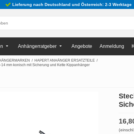
Lieferung nach Deutschland und Österreich: 2-3 Werktage
on
Anhängerratgeber
Angebote
Anmeldung
K
HÄNGERMARKEN
/
HAPERT ANHÄNGER ERSATZTEILE
/
–14 mm konisch mit Sicherung und Kette Kippanhänger
Stec
Sich
16,8
(einschl